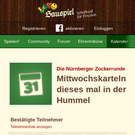
Registrieren
aktivieren
Einloggen
Spielen!
Community
Forum
Ehrentribüne
Kalender
Die Nürnberger Zockerrunde
Mittwochskarteln
dieses mal in der
Hummel
Bestätigte Teilnehmer
Teilnehmerliste anzeigen