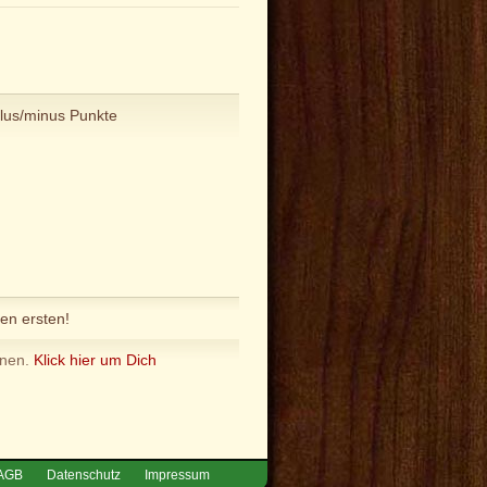
plus/minus Punkte
en ersten!
nnen.
Klick hier um Dich
AGB
Datenschutz
Impressum