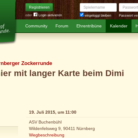
Spielername
Passwort
Registrieren
oder
Login aktivieren
Passwort ve
eingeloggt bleiben
Community
Forum
Ehrentribüne
Kalender
H
rnberger Zockerrunde
ier mit langer Karte beim Dimi
19. Juli 2015, um 11:00
ASV Buchenbühl
Wildenfelsweg 9, 90411 Nürnberg
Wegbeschreibung