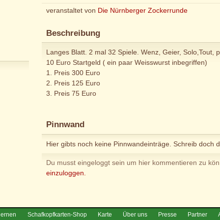
veranstaltet von
Die Nürnberger Zockerrunde
Beschreibung
Langes Blatt. 2 mal 32 Spiele. Wenz, Geier, Solo,Tout, 
10 Euro Startgeld ( ein paar Weisswurst inbegriffen)
1. Preis 300 Euro
2. Preis 125 Euro
3. Preis 75 Euro
Pinnwand
Hier gibts noch keine Pinnwandeinträge. Schreib doch d
Du musst eingeloggt sein um hier kommentieren zu kö
einzuloggen.
lernen
Schafkopfkarten-Shop
Karte
Über uns
Presse
Partner