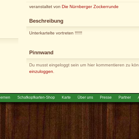
veranstaltet von
Die Nürnberger Zockerrunde
Beschreibung
Unterkartelte vortreten !!!!!!
Pinnwand
Du musst eingeloggt sein um hier kommentieren zu kö
einzuloggen.
lernen
Schafkopfkarten-Shop
Karte
Über uns
Presse
Partner