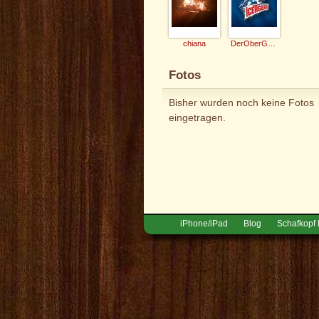
chiana
DerOberGeier
Fotos
Bisher wurden noch keine Fotos
eingetragen.
iPhone/iPad
Blog
Schafkopf 