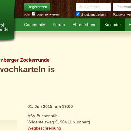
Spielername
Passwort
Registrieren
oder
Login aktivieren
Passwort ve
eingeloggt bleiben
Community
Forum
Ehrentribüne
Kalender
H
rnberger Zockerrunde
wochkarteln is
01. Juli 2015, um 19:00
ASV Buchenbühl
Wildenfelsweg 9, 90411 Nürnberg
Wegbeschreibung