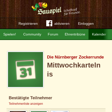
Registrieren
aktivieren
Einloggen
Spielen!
Community
Forum
Ehrentribüne
Kalender
Die Nürnberger Zockerrunde
Mittwochkarteln
is
Bestätigte Teilnehmer
Teilnehmerliste anzeigen