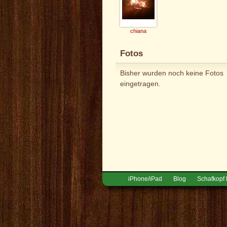
chiana
Fotos
Bisher wurden noch keine Fotos
eingetragen.
iPhone/iPad
Blog
Schafkopf 