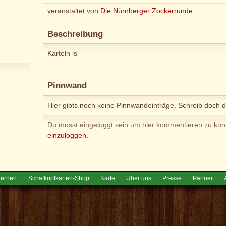
veranstaltet von
Die Nürnberger Zockerrunde
Beschreibung
Karteln is
Pinnwand
Hier gibts noch keine Pinnwandeinträge. Schreib doch d
Du musst eingeloggt sein um hier kommentieren zu kö
einzuloggen.
lernen
Schafkopfkarten-Shop
Karte
Über uns
Presse
Partner