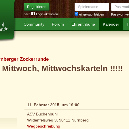
Spielername
Passwort
Registrieren
oder
Login aktivieren
Passwort ve
eingeloggt bleiben
Community
Forum
Ehrentribüne
Kalender
H
rnberger Zockerrunde
, Mittwoch, Mittwochskarteln !!!!!
11. Februar 2015, um 19:00
ASV Buchenbühl
Wildenfelsweg 9, 90411 Nürnberg
Wegbeschreibung