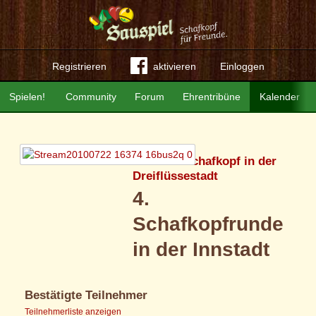
Registrieren
aktivieren
Einloggen
Spielen!
Community
Forum
Ehrentribüne
Kalender
Passau - Schafkopf in der
Dreiflüssestadt
4.
Schafkopfrunde
in der Innstadt
Bestätigte Teilnehmer
Teilnehmerliste anzeigen