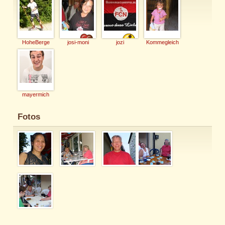
HoheBerge
josi-moni
jozi
Kommegleich
mayermich
Fotos