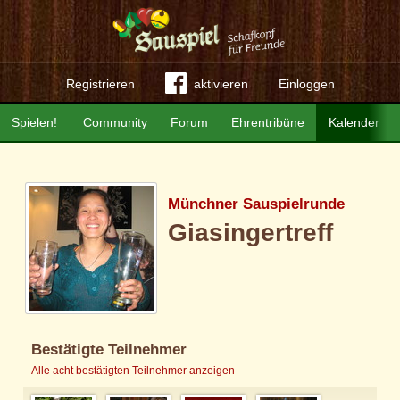
Registrieren
aktivieren
Einloggen
Spielen!
Community
Forum
Ehrentribüne
Kalender
Münchner Sauspielrunde
Giasingertreff
Bestätigte Teilnehmer
Alle acht bestätigten Teilnehmer anzeigen