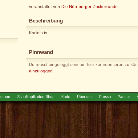
veranstaltet von
Die Nürnberger Zockerrunde
Beschreibung
Karteln is....
Pinnwand
Du musst eingeloggt sein um hier kommentieren zu kö
einzuloggen.
lernen
Schafkopfkarten-Shop
Karte
Über uns
Presse
Partner