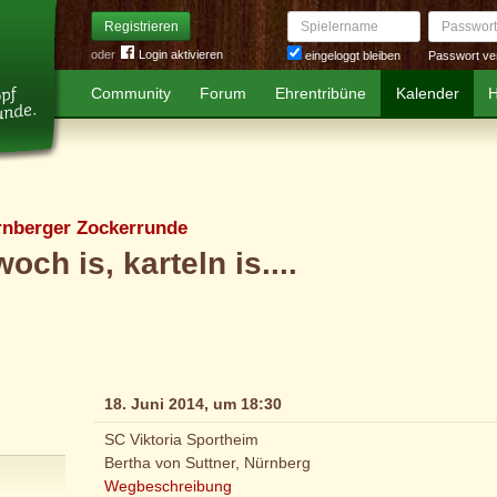
Spielername
Passwort
Registrieren
oder
Login aktivieren
Passwort ve
eingeloggt bleiben
Community
Forum
Ehrentribüne
Kalender
H
rnberger Zockerrunde
woch is, karteln is....
18. Juni 2014, um 18:30
SC Viktoria Sportheim
Bertha von Suttner, Nürnberg
Wegbeschreibung