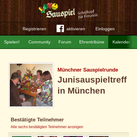
Registrieren
aktivieren
Einloggen
Spielen!
Community
Forum
Ehrentribüne
Kalender
Münchner Sauspielrunde
Junisauspieltreff
in München
Bestätigte Teilnehmer
Alle sechs bestätigten Teilnehmer anzeigen