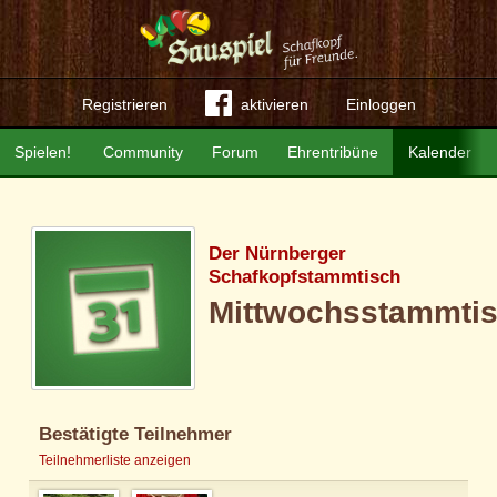
Registrieren
aktivieren
Einloggen
Spielen!
Community
Forum
Ehrentribüne
Kalender
Der Nürnberger
Schafkopfstammtisch
Mittwochsstammti
Bestätigte Teilnehmer
Teilnehmerliste anzeigen