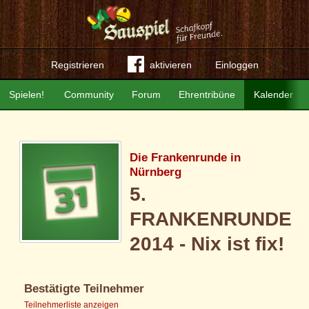
Registrieren
aktivieren
Einloggen
Spielen!
Community
Forum
Ehrentribüne
Kalender
Die Frankenrunde in
Nürnberg
5.
FRANKENRUNDE
2014 - Nix ist fix!
Bestätigte Teilnehmer
Teilnehmerliste anzeigen