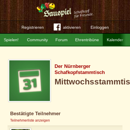
Registrieren
aktivieren
Einloggen
Spielen!
Community
Forum
Ehrentribüne
Kalender
Der Nürnberger
Schafkopfstammtisch
Mittwochsstammti
Bestätigte Teilnehmer
Teilnehmerliste anzeigen