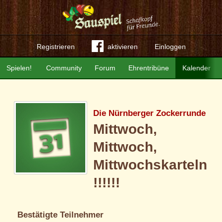
Registrieren
aktivieren
Einloggen
Spielen!
Community
Forum
Ehrentribüne
Kalender
Die Nürnberger Zockerrunde
Mittwoch,
Mittwoch,
Mittwochskarteln
!!!!!!
Bestätigte Teilnehmer