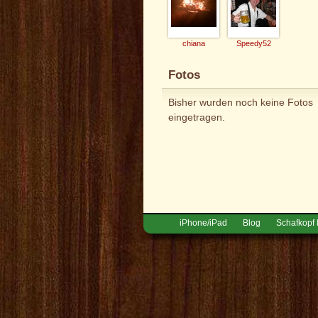
chiana
Speedy52
Fotos
Bisher wurden noch keine Fotos
eingetragen.
iPhone/iPad
Blog
Schafkopf 