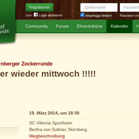
Spielername
Passwort
Registrieren
oder
Login aktivieren
Passwort ve
eingeloggt bleiben
Community
Forum
Ehrentribüne
Kalender
H
rnberger Zockerrunde
r wieder mittwoch !!!!!
19. März 2014, um 18:30
SC Viktoria Sportheim
Bertha von Suttner, Nürnberg
Wegbeschreibung