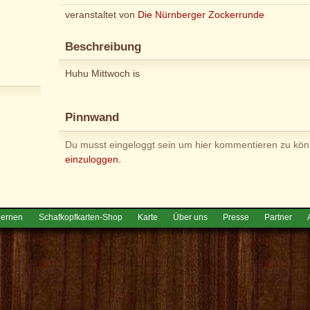
veranstaltet von
Die Nürnberger Zockerrunde
Beschreibung
Huhu Mittwoch is
Pinnwand
Du musst eingeloggt sein um hier kommentieren zu kö
einzuloggen.
lernen
Schafkopfkarten-Shop
Karte
Über uns
Presse
Partner