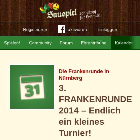
Registrieren
aktivieren
Einloggen
Spielen!
Community
Forum
Ehrentribüne
Kalender
Die Frankenrunde in
Nürnberg
3.
FRANKENRUNDE
2014 – Endlich
ein kleines
Turnier!