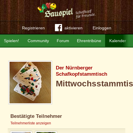
Registrieren
aktivieren
Einloggen
Spielen!
Community
Forum
Ehrentribüne
Kalender
Der Nürnberger
Schafkopfstammtisch
Mittwochsstammti
Bestätigte Teilnehmer
Teilnehmerliste anzeigen