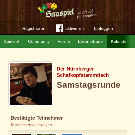
Registrieren
aktivieren
Einloggen
Spielen!
Community
Forum
Ehrentribüne
Kalender
Der Nürnberger
Schafkopfstammtisch
Samstagsrunde
Bestätigte Teilnehmer
Teilnehmerliste anzeigen