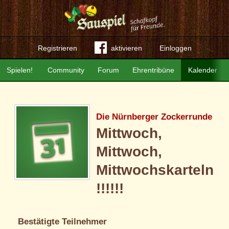
Registrieren
aktivieren
Einloggen
Spielen!
Community
Forum
Ehrentribüne
Kalender
Die Nürnberger Zockerrunde
Mittwoch,
Mittwoch,
Mittwochskarteln
!!!!!!
Bestätigte Teilnehmer