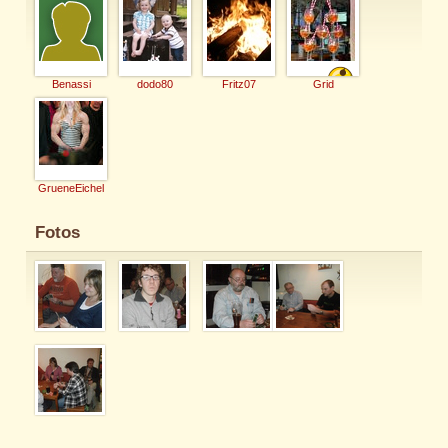
Benassi
dodo80
Fritz07
Grid
GrueneEichel
Fotos