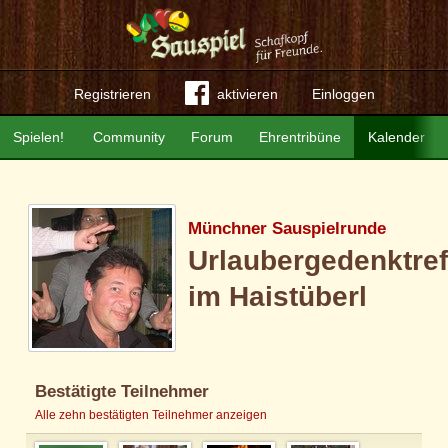
Registrieren
aktivieren
Einloggen
Spielen!
Community
Forum
Ehrentribüne
Kalender
Münchner Sauspielrunde
Urlaubergedenktref
im Haistüberl
Bestätigte Teilnehmer
Alle zehn bestätigten Teilnehmer anzeigen