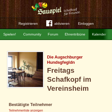
Registrieren
aktivieren
Einloggen
Spielen!
Community
Forum
Ehrentribüne
Kalender
Die Augschburger
Hundsgfegldn
Freitags
Schafkopf im
Vereinsheim
Bestätigte Teilnehmer
Teilnehmerliste anzeigen