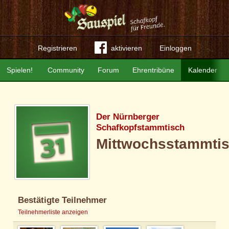
Registrieren
aktivieren
Einloggen
Spielen!
Community
Forum
Ehrentribüne
Kalender
Der Nürnberger
Schafkopfstammtisch
Mittwochsstammti
Bestätigte Teilnehmer
Teilnehmerliste anzeigen