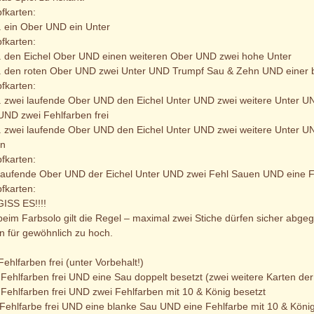
fkarten:
. ein Ober UND ein Unter
fkarten:
. den Eichel Ober UND einen weiteren Ober UND zwei hohe Unter
. den roten Ober UND zwei Unter UND Trumpf Sau & Zehn UND einer 
fkarten:
. zwei laufende Ober UND den Eichel Unter UND zwei weitere Unter U
UND zwei Fehlfarben frei
. zwei laufende Ober UND den Eichel Unter UND zwei weitere Unter 
n
fkarten:
 laufende Ober UND der Eichel Unter UND zwei Fehl Sauen UND eine Fe
fkarten:
ISS ES!!!!
eim Farbsolo gilt die Regel – maximal zwei Stiche dürfen sicher abge
en für gewöhnlich zu hoch.
:
Fehlfarben frei (unter Vorbehalt!)
 Fehlfarben frei UND eine Sau doppelt besetzt (zwei weitere Karten d
Fehlfarben frei UND zwei Fehlfarben mit 10 & König besetzt
 Fehlfarbe frei UND eine blanke Sau UND eine Fehlfarbe mit 10 & König