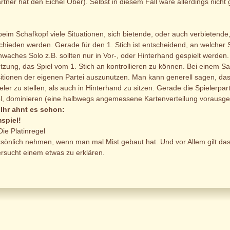
tner hat den Eichel Ober). Selbst in diesem Fall wäre allerdings nicht
beim Schafkopf viele Situationen, sich bietende, oder auch verbietende,
schieden werden. Gerade für den 1. Stich ist entscheidend, an welcher S
waches Solo z.B. sollten nur in Vor-, oder Hinterhand gespielt werden.
zung, das Spiel vom 1. Stich an kontrollieren zu können. Bei einem Sau
sitionen der eigenen Partei auszunutzen. Man kann generell sagen, das
ler zu stellen, als auch in Hinterhand zu sitzen. Gerade die Spielerpar
l, dominieren (eine halbwegs angemessene Kartenverteilung vorausges
 Ihr ahnt es schon:
spiel!
Die Platinregel
rsönlich nehmen, wenn man mal Mist gebaut hat. Und vor Allem gilt da
rsucht einem etwas zu erklären.