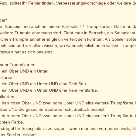
. Also, solltet ihr Fehler finden, Verbesserungsvorschläge oder weitere
darf"
len Sauspiel und auch bei einem Farbsolo 14 Trumpfkarten. Hält man d
 weitere Trümpfe unterwegs sind. Zieht man in Betracht, ein Sauspiel 
lichen Trümpfe annähernd gleich verteilt sein könnten. Als Spieler sol
och sein und vor allem wissen, wo wahrscheinlich noch welche Trumpfka
ttelwert hat es sich bewährt.
 mehr Trumpfkarten:
. ein Ober UND ein Unter
fkarten:
. ein Ober UND ein Unter UND eine Fehl Sau.
. ein Ober UND ein Unter UND eine freie Fehlfarbe.
fkarten:
. den roten Ober UND zwei hohe Unter UND eine weitere Trumpfkarte 
Sau UND die gesuchte Saufarbe nicht dreifach besetzt.
. den roten Ober UND zwei hohe Unter UND eine weitere Trumpfkarte 
chten Farbe.
ndregel für Solospiele ist zu sagen - wenn man von vornherein weiß, 
das Spiel zu riskant!