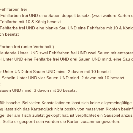
:
Fehlfarben frei
 Fehlfarben frei UND eine Sauen doppelt besetzt (zwei weitere Karte
Fehlfarbe mit 10 & König besetzt
 Fehlfarbe frei UND eine blanke Sau UND eine Fehlfarbe mit 10 & Köni
ch besetzt
:
Farben frei (unter Vorbehalt!)
 laufende Unter UND zwei Fehlfarben frei UND zwei Sauen mit entspre
l Unter UND eine Fehlfarbe frei UND drei Sauen UND mind. eine Sau do
:
r Unter UND drei Sauen UND mind. 2 davon mit 10 besetzt
. Schelln Unter UND vier Sauen UND mind. 2 davon mit 10 besetzt
:
 Sauen UND mind. 3 davon mit 10 besetzt
Gefühlssache. Bei vielen Konstellationen lässt sich keine allgemeingültig
g lässt sich das Kartenglück nicht positiv von massivem Klopfen beeinf
nige, der am Tisch zuletzt geklopft hat, ist verpflichtet ein Sauspiel a
t. Sollte er gesperrt sein werden die Karten zusammengeworfen.