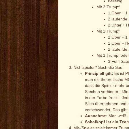
Beliebig
Mit 3 Trumpf
1 Ober + 1 
2 laufende
2 Unter + 
Mit 2 Trumpf
2 Ober + 1
1 Ober + H
2 laufende
Mit 1 Trumpf ode
3 Fehl Sau
Nichtspieler? Such die Sau!
Prinzipiell gilt:
Es ist P
man die theoretische Mö
dass die Spieler mehr u
Stechen verhindern könn
in der Farbe frei ist. J
Stich übernehmen und da
verschwendet. Das gibt 
Ausnahme:
Man weiß, d
Schafkopf ist ein Team
Mit-/Spieler spielt immer Trum