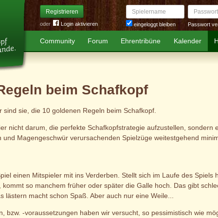
Spielername
Passwort
Registrieren
oder
Login aktivieren
Passwort ve
eingeloggt bleiben
Community
Forum
Ehrentribüne
Kalender
H
Regeln beim Schafkopf
r sind sie, die 10 goldenen Regeln beim Schafkopf.
er nicht darum, die perfekte Schafkopfstrategie aufzustellen, sondern ei
hen und Magengeschwür verursachenden Spielzüge weitestgehend minimie
iel einen Mitspieler mit ins Verderben. Stellt sich im Laufe des Spiels
kommt so manchem früher oder später die Galle hoch. Das gibt schlec
das lästern macht schon Spaß. Aber auch nur eine Weile...
nen, bzw. -voraussetzungen haben wir versucht, so pessimistisch wie mög