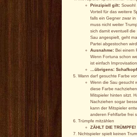
Prinzipiell gilt:
Sowohl a
Vorteil für das weitere
falls ein Gegner zwar in
muss nicht weiter Trum
sich damit eventuell di
Sau angespielt, geht ma
Partei abgestochen wird
Ausnahme:
Bei einem P
Wenn Fortuna schon wegg
ist einfach Improvisation
…übrigens: Schafkopf 
Wann darf gesuchte Farbe vo
Wenn die Sau gesucht wu
diese Farbe nachziehen
Mitspieler hinten sitzt.
Nachziehen sogar besse
kann der Mitspieler ent
anderen Fehlfarbe frei s
Trümpfe mitzählen
ZÄHLT DIE TRÜMPFE!
Nichtspieler spielt keinen Trum