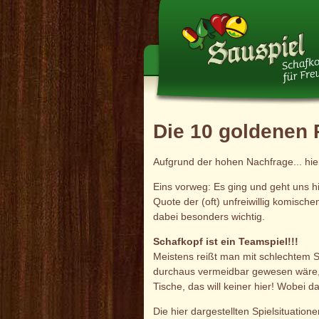
Die 10 goldenen 
Aufgrund der hohen Nachfrage... hie
Eins vorweg: Es ging und geht uns hi
Quote der (oft) unfreiwillig komisc
dabei besonders wichtig.
Schafkopf ist ein Teamspiel!!!
Meistens reißt man mit schlechtem Sp
durchaus vermeidbar gewesen wäre, 
Tische, das will keiner hier! Wobei 
Die hier dargestellten Spielsituatio