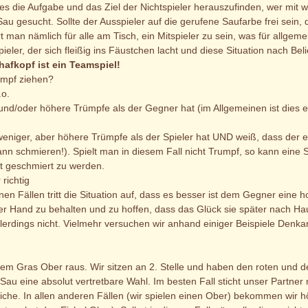
 es die Aufgabe und das Ziel der Nichtspieler herauszufinden, wer mit w
Sau gesucht. Sollte der Ausspieler auf die gerufene Saufarbe frei sein
rt man nämlich für alle am Tisch, ein Mitspieler zu sein, was für allgem
ieler, der sich fleißig ins Fäustchen lacht und diese Situation nach Be
afkopf ist ein Teamspiel!
umpf ziehen?
.o.
/oder höhere Trümpfe als der Gegner hat (im Allgemeinen ist dies ers
iger, aber höhere Trümpfe als der Spieler hat UND weiß, dass der eige
ann schmieren!). Spielt man in diesem Fall nicht Trumpf, so kann eine S
t geschmiert zu werden.
richtig
enen Fällen tritt die Situation auf, dass es besser ist dem Gegner eine
der Hand zu behalten und zu hoffen, dass das Glück sie später nach H
allerdings nicht. Vielmehr versuchen wir anhand einiger Beispiele Den
em Gras Ober raus. Wir sitzen an 2. Stelle und haben den roten und d
f Sau eine absolut vertretbare Wahl. Im besten Fall sticht unser Partn
iche. In allen anderen Fällen (wir spielen einen Ober) bekommen wir h