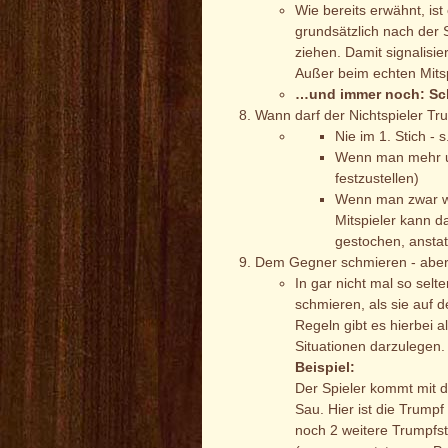
Wie bereits erwähnt, ist
grundsätzlich nach der 
ziehen. Damit signalisie
Außer beim echten Mitsp
…und immer noch: Sch
Wann darf der Nichtspieler Tr
Nie im 1. Stich - s
Wenn man mehr und
festzustellen)
Wenn man zwar wen
Mitspieler kann d
gestochen, anstat
Dem Gegner schmieren - aber 
In gar nicht mal so selt
schmieren, als sie auf 
Regeln gibt es hierbei 
Situationen darzulegen.
Beispiel:
Der Spieler kommt mit d
Sau. Hier ist die Trump
noch 2 weitere Trumpfst