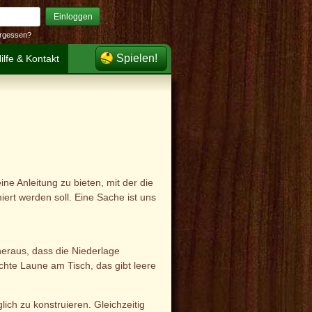
Einloggen
rgessen?
Spielen!
ilfe & Kontakt
ne Anleitung zu bieten, mit der die
rt werden soll. Eine Sache ist uns
 heraus, dass die Niederlage
hte Laune am Tisch, das gibt leere
lich zu konstruieren. Gleichzeitig