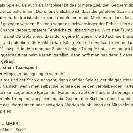
ls Spieler, als auch als Mitspieler ist das primäre Ziel, den Gegnern
 Spiel zu bekommen. Der offensichtlichste ist, dass die gerufene Sau n
 der Farbe frei ist, aber keine Trümpfe mehr hat. Merkt man, dass die ge
pf gezogen werden. Es kann sogar ein schwerwiegender Fehler sein wei
e Chance verbaut, spätere Fehlstiche zu übertrumpfen. Wird statt Trump
n damit die Gefahr ein, dass der eigene Mitspieler die 10 schmiert, ab
. Und potentielle 36 Punkte (Sau, König, Zehn, Trumpfsau) können das
flichtspiel, in dem man nur 3 oder weniger Trümpfe hat, ist es natürlic
eschaut hat beim Karten verteilen, dann hofft man halt darauf, dass si
 gefragt.
ist ein Teamspiel!
m Mitspieler nachgezogen werden?
rde und der Stich durchgeht, dann darf der Spieler, der die gesuchte 
. Nämlich, wenn man selbst die höhere der beiden verbleibenden Karte
 Hat man sogar beide Karten der Farbe noch auf der Hand und der eigene 
r, als Trumpf auszuspielen, da die Gegner den Stich nur über Trump
weder übernehmen oder abwerfen. Werfen sie ab, kann der Mitspieler s
pielen.
 …IMMER!
pf im 1. Stich!