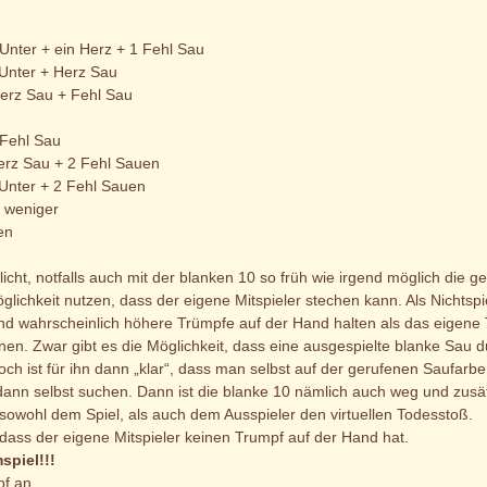
Unter + ein Herz + 1 Fehl Sau
 Unter + Herz Sau
Herz Sau + Fehl Sau
 Fehl Sau
erz Sau + 2 Fehl Sauen
 Unter + 2 Fehl Sauen
r weniger
en
flicht, notfalls auch mit der blanken 10 so früh wie irgend möglich die
glichkeit nutzen, dass der eigene Mitspieler stechen kann. Als Nicht
nd wahrscheinlich höhere Trümpfe auf der Hand halten als das eigene
en. Zwar gibt es die Möglichkeit, dass eine ausgespielte blanke Sau d
edoch ist für ihn dann „klar“, dass man selbst auf der gerufenen Saufarbe 
nn selbst suchen. Dann ist die blanke 10 nämlich auch weg und zusätz
sowohl dem Spiel, als auch dem Ausspieler den virtuellen Todesstoß.
ass der eigene Mitspieler keinen Trumpf auf der Hand hat.
spiel!!!
pf an