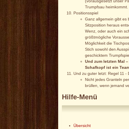
(vorausgesetzt unser Par
Trumpfsau heimkommt.
Positionsspiel
Ganz allgemein gibt es 
Sitzposition heraus ent
Wenz, oder auch ein sch
größtmögliche Vorausset
Möglichkeit die Tischpo
Stich sowohl den Ausspie
geschicktem Trumpfspie
Und zum letzten Mal –
Schafkopf ist ein Team
Und zu guter letzt: Regel 11 - 
Nicht jedes Granteln pe
brüllen, wenn jemand ve
Hilfe-Menü
Übersicht