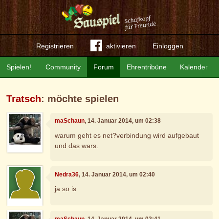
Registrieren
aktivieren
Einloggen
Spielen!
Community
Forum
Ehrentribüne
Kalender
Tratsch
: möchte spielen
maSchaun
, 14. Januar 2014, um 02:38
warum geht es net?verbindung wird aufgebaut
und das wars.
Nedra36
, 14. Januar 2014, um 02:40
ja so is
maSchaun
, 14. Januar 2014, um 02:41