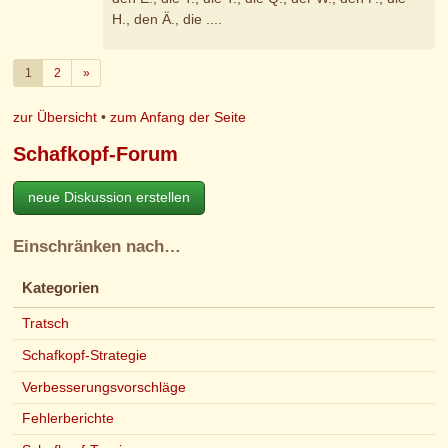
H., den Ä., die ....
Weiter
1
2
»
zur Übersicht
•
zum Anfang der Seite
Schafkopf-Forum
neue Diskussion erstellen
Einschränken nach…
Kategorien
Tratsch
Schafkopf-Strategie
Verbesserungsvorschläge
Fehlerberichte