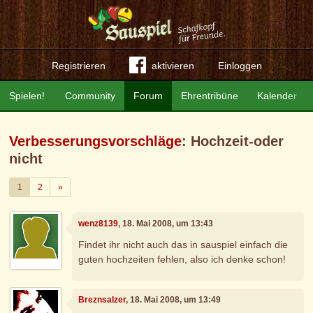
Registrieren
aktivieren
Einloggen
Spielen!
Community
Forum
Ehrentribüne
Kalender
Verbesserungsvorschläge
: Hochzeit-oder
nicht
Weiter
1
2
»
wenz8139
, 18. Mai 2008, um 13:43
Findet ihr nicht auch das in sauspiel einfach die
guten hochzeiten fehlen, also ich denke schon!
Breznsalzer
, 18. Mai 2008, um 13:49