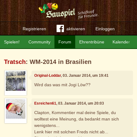
Registrieren
aktivieren
Einloggen
Spielen!
Community
Forum
Ehrentribüne
Kalender
Tratsch
: WM-2014 in Brasilien
Original-Loddar
, 03. Januar 2014, um 19:41
Wird das was mit Jogi Löw??
Esreichen61
, 03. Januar 2014, um 20:03
Clapton, Kommentier mal deine Spiele, du
wolltest eine Meinung, da bedankt man sich
wenigstens...
Lenk hier mit solchen Freds nicht ab...