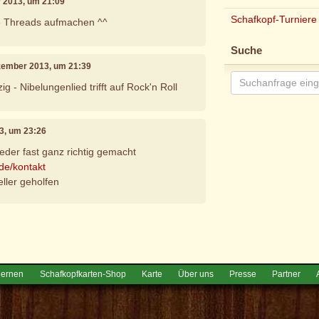
r 2013, um 21:09
Schafkopf-Turniere
e Threads aufmachen ^^
Suche
ezember 2013, um 21:39
zig - Nibelungenlied trifft auf Rock'n Roll
3, um 23:26
eder fast ganz richtig gemacht
.de/kontakt
eller geholfen
e
lernen
Schafkopfkarten-Shop
Karte
Über uns
Presse
Partner