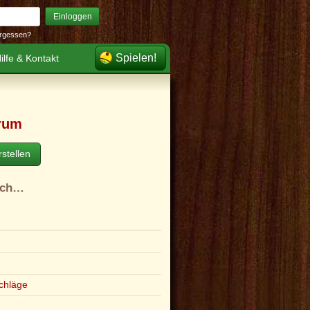
Einloggen
rgessen?
Spielen!
ilfe & Kontakt
rum
stellen
ach…
e
chläge