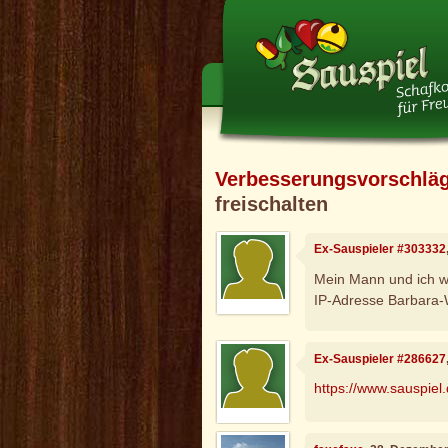
Verbesserungsvorschlä
freischalten
Ex-Sauspieler #303332
Mein Mann und ich w
IP-Adresse Barbara-W
Ex-Sauspieler #286627
https://www.sauspiel