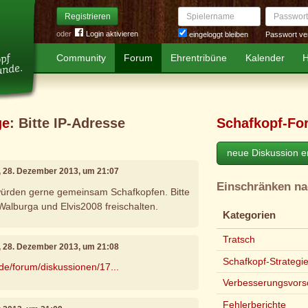
Spielername
Passwort
Registrieren
oder
Login aktivieren
Passwort ve
eingeloggt bleiben
Community
Forum
Ehrentribüne
Kalender
H
ge
: Bitte IP-Adresse
Schafkopf-Fo
neue Diskussion er
, 28. Dezember 2013, um 21:07
Einschränken n
ürden gerne gemeinsam Schafkopfen. Bitte
alburga und Elvis2008 freischalten.
Kategorien
Tratsch
, 28. Dezember 2013, um 21:08
Schafkopf-Strategi
.de/forum/diskussionen/17...
Verbesserungsvors
Fehlerberichte