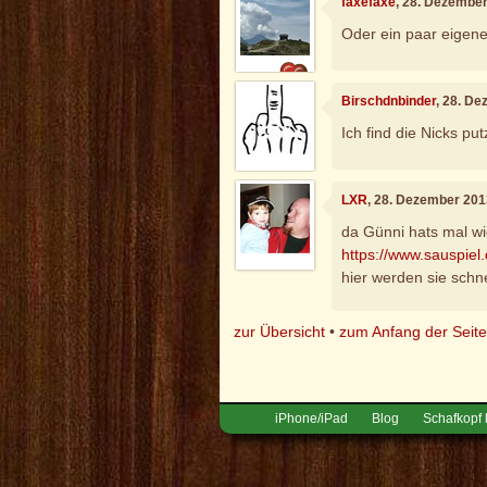
faxefaxe
, 28. Dezembe
Oder ein paar eigen
Birschdnbinder
, 28. D
Ich find die Nicks put
LXR
, 28. Dezember 201
da Günni hats mal wi
https://www.sauspiel
hier werden sie schn
zur Übersicht
•
zum Anfang der Seit
iPhone/iPad
Blog
Schafkopf 