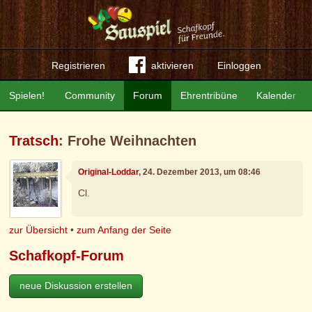
Registrieren
aktivieren
Einloggen
Spielen!
Community
Forum
Ehrentribüne
Kalender
Tratsch
: Frohe Weihnachten
Original-Loddar
, 24. Dezember 2013, um 08:46
Cl.
zur Übersicht
•
zum Anfang der Seite
Schafkopf-Forum
neue Diskussion erstellen