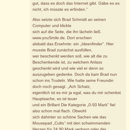
gut, dass es doch das Internet gibt. Gäbe es es
nicht, ich müsste es erfinden.”
Also setzte sich Brad Schmidt an seinen
Computer und klickte
sich auf die Seite, die ihn lächeln ließ.
www.youSmile.de. Dort erschien
alsbald das Ersehnte: ein „Ideenfinder”. Hier
musste Brad zunächst ausfüllen,
wer beschenkt werden soll, wie alt die zu
Beschenkende ist, zu welchem Anlass
geschenkt wird und wie viel er denn so
auszugeben gedenke. Doch da kam Brad nun
schon ins Trudeln. Wie hatte seine Freundin
doch noch gesagt. „Ach Schatz,
eigentlich ist es mir ja egal, was du mir schenkst.
Hauptsache, es ist teuer
und ein Brillant Die Kategorie „0-50 Mark” fiel
also schon mal flach. Obwohl
sich dahinter so schöne Sachen wie das
Mousepad „Culto” mit den schwimmenden
Herzen für 24,90 Mark verbarg oder der