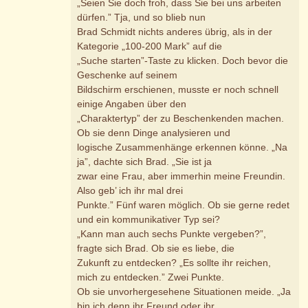
„Seien Sie doch froh, dass Sie bei uns arbeiten
dürfen.” Tja, und so blieb nun
Brad Schmidt nichts anderes übrig, als in der
Kategorie „100-200 Mark” auf die
„Suche starten”-Taste zu klicken. Doch bevor die
Geschenke auf seinem
Bildschirm erschienen, musste er noch schnell
einige Angaben über den
„Charaktertyp” der zu Beschenkenden machen.
Ob sie denn Dinge analysieren und
logische Zusammenhänge erkennen könne. „Na
ja”, dachte sich Brad. „Sie ist ja
zwar eine Frau, aber immerhin meine Freundin.
Also geb’ ich ihr mal drei
Punkte.” Fünf waren möglich. Ob sie gerne redet
und ein kommunikativer Typ sei?
„Kann man auch sechs Punkte vergeben?”,
fragte sich Brad. Ob sie es liebe, die
Zukunft zu entdecken? „Es sollte ihr reichen,
mich zu entdecken.” Zwei Punkte.
Ob sie unvorhergesehene Situationen meide. „Ja
bin ich denn ihr Freund oder ihr