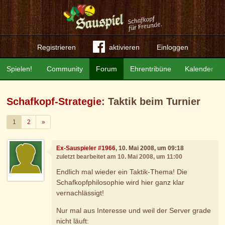
Registrieren
aktivieren
Einloggen
Spielen!
Community
Forum
Ehrentribüne
Kalender
Schafkopf-Strategie
: Taktik beim Turnier
Weiter
1
2
»
Ex-Sauspieler #1966
, 10. Mai 2008, um 09:18
zuletzt bearbeitet am 10. Mai 2008, um 11:00
Endlich mal wieder ein Taktik-Thema! Die
Schafkopfphilosophie wird hier ganz klar
vernachlässigt!
Nur mal aus Interesse und weil der Server grade
nicht läuft: