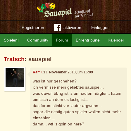
Registrieren
aktivieren
Einloggen
Spielen!
Community
Forum
Ehrentribüne
Kalender
Tratsch
: sauspiel
Rami
, 13. November 2013, um 16:09
was ist nur geschehen?
ich vermisse mein geliebtes sauspiel...
was davon übrig ist is an haufen nörgler... kaum
ein tisch an dem es lustig ist...
das forum stinkt vor lauter argwohn...
sogar die richtig guten spieler wollen nicht mehr
einzahlen....
damn... wtf is goin on here?