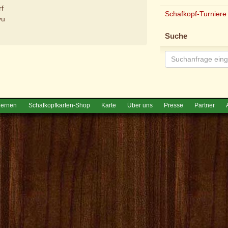
rf
Schafkopf-Turniere
vu
Suche
e
lernen
Schafkopfkarten-Shop
Karte
Über uns
Presse
Partner