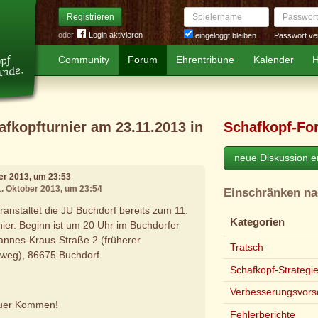
Spielername
Passwort
Registrieren
oder
Login aktivieren
Passwort ve
eingeloggt bleiben
Community
Forum
Ehrentribüne
Kalender
H
afkopfturnier am 23.11.2013 in
Schafkopf-Fo
neue Diskussion er
ber 2013, um 23:53
1. Oktober 2013, um 23:54
Einschränken n
nstaltet die JU Buchdorf bereits zum 11.
Kategorien
nier. Beginn ist um 20 Uhr im Buchdorfer
nnes-Kraus-Straße 2 (früherer
Tratsch
weg), 86675 Buchdorf.
Schafkopf-Strategi
Verbesserungsvors
Euer Kommen!
Fehlerberichte