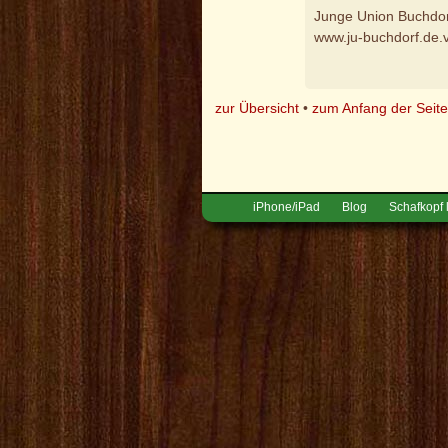
Junge Union Buchdo
www.ju-buchdorf.de.
zur Übersicht
•
zum Anfang der Seit
iPhone/iPad
Blog
Schafkopf 