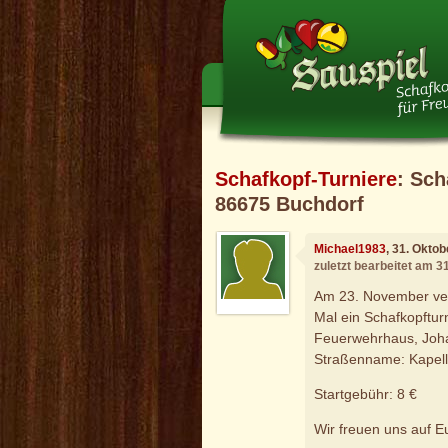
Schafkopf-Turniere
: Sch
86675 Buchdorf
Michael1983
, 31. Okto
zuletzt bearbeitet am 3
Am 23. November vera
Mal ein Schafkopftur
Feuerwehrhaus, Joha
Straßenname: Kapell
Startgebühr: 8 €
Wir freuen uns auf 