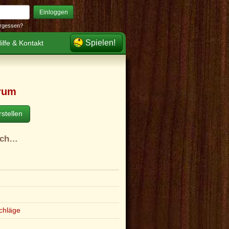
Einloggen
rgessen?
Spielen!
ilfe & Kontakt
rum
stellen
ach…
e
chläge