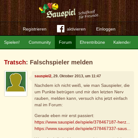
Registrieren
aktivieren
Einloggen
Spielen!
Community
Forum
Ehrentribüne
Kalender
Tratsch
: Falschspieler melden
sauspiel2
, 29. Oktober 2013, um 11:47
Nachdem ich nicht weiß, wie man Sauspieler, die
um Punkte betrügen und mir den letzten Nerv
rauben, melden kann, versuch ichs jetzt einfach
mal im Forum:
Gerade eben mir erst passiert:
https://www.sauspiel.de/spiele/378467187-herz...
https://www.sauspiel.de/spiele/378467337-saus...