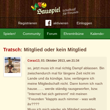
Registrieren
aktivieren
Einloggen
Spielen!
Community
Forum
Ehrentribüne
Kalender
Tratsch
: Mitglied oder kein Mitglied
Corax13
, 03. Oktober 2013, um 21:34
so, jetzt muss ich mal richtig Dampf ablassen. Bin
zwischendurch mal für längere Zeit nicht im
Lande und da kündige, bzw, verlängere ich
meine Mitgliedschaft nicht. Dann komm ich nach
hause....... werde ständig rausgeworfen, bzw.
"Internet hat sich getrennt" mit meinen
"Freunden "klappts auch nimmer - was wollt
ihr????
Muss ich mich wieder als Mitglied anmelden,