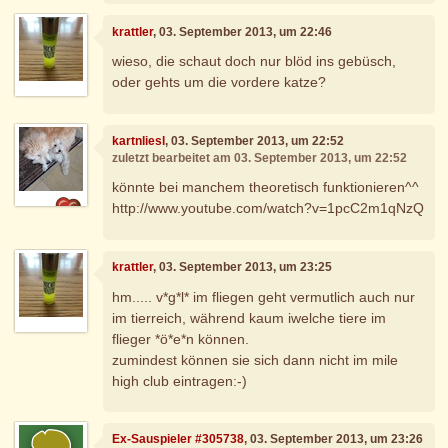
krattler
, 03. September 2013, um 22:46
wieso, die schaut doch nur blöd ins gebüsch,
oder gehts um die vordere katze?
kartnliesl
, 03. September 2013, um 22:52
zuletzt bearbeitet am 03. September 2013, um 22:52
könnte bei manchem theoretisch funktionieren^^
http://www.youtube.com/watch?v=1pcC2m1qNzQ
krattler
, 03. September 2013, um 23:25
hm..... v*g*l* im fliegen geht vermutlich auch nur
im tierreich, während kaum iwelche tiere im
flieger *ö*e*n können.
zumindest können sie sich dann nicht im mile
high club eintragen:-)
Ex-Sauspieler #305738
, 03. September 2013, um 23:26