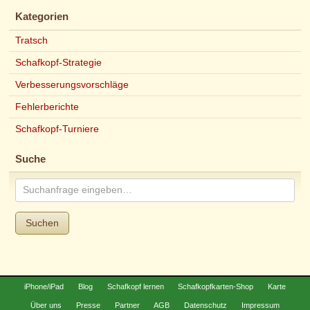
Kategorien
Tratsch
Schafkopf-Strategie
Verbesserungsvorschläge
Fehlerberichte
Schafkopf-Turniere
Suche
Suchen
iPhone/iPad
Blog
Schafkopf lernen
Schafkopfkarten-Shop
Karte
Über uns
Presse
Partner
AGB
Datenschutz
Impressum