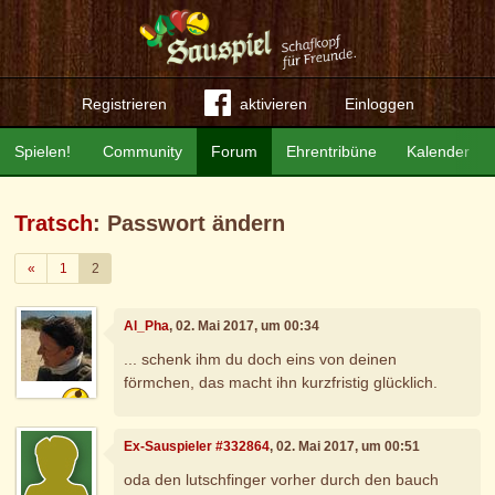
Registrieren
aktivieren
Einloggen
Spielen!
Community
Forum
Ehrentribüne
Kalender
Tratsch
: Passwort ändern
Zurück
«
1
2
Al_Pha
, 02. Mai 2017, um 00:34
... schenk ihm du doch eins von deinen
förmchen, das macht ihn kurzfristig glücklich.
Ex-Sauspieler #332864
, 02. Mai 2017, um 00:51
oda den lutschfinger vorher durch den bauch