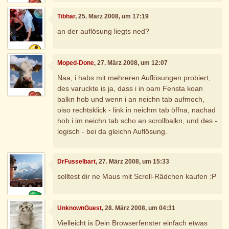
Tibhar
, 25. März 2008, um 17:19
an der auflösung liegts ned?
Moped-Done
, 27. März 2008, um 12:07
Naa, i habs mit mehreren Auflösungen probiert,
des varuckte is ja, dass i in oam Fensta koan
balkn hob und wenn i an neichn tab aufmoch,
oiso rechtsklick - link in neichm tab öffna, nachad
hob i im neichn tab scho an scrollbalkn, und des -
logisch - bei da gleichn Auflösung.
DrFusselbart
, 27. März 2008, um 15:33
solltest dir ne Maus mit Scroll-Rädchen kaufen :P
UnknownGuest
, 28. März 2008, um 04:31
Vielleicht is Dein Browserfenster einfach etwas