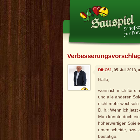
Verbesserungsvorschlä
DIHO61
, 05. Juli 2013,
Hallo,
wenn ich mich für ei
und alle anderen Spi
nicht mehr wechseln
D. h.: Wenn ich jetzt 
Man könnte doch ein 
höherwertigen Spiele
umentscheide, bzw. d
bestätige.