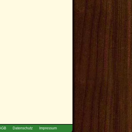
AGB
Datenschutz
Impressum