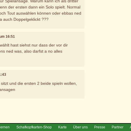
r Spielansage. Warum kann ich als dritter
nn der ersten dann ein Solo spielt. Normal
 noch Tout auswählen können oder ebbas ned
a auch Doppelgeklickt ???
, um 16:51
ählt hast siehst nur dass der vor dir
gens ned was, also darfst a no alles
1:43
 sitzt und die ersten 2 beide spieln wollen,
 ansagen
e
lernen
Schafkopfkarten-Shop
Karte
Über uns
Presse
Partner