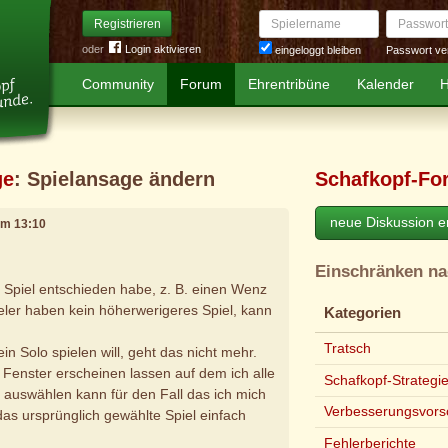
Spielername
Passwort
Registrieren
oder
Login aktivieren
Passwort ve
eingeloggt bleiben
Community
Forum
Ehrentribüne
Kalender
H
ge
: Spielansage ändern
Schafkopf-Fo
neue Diskussion er
 um 13:10
Einschränken n
n Spiel entschieden habe, z. B. einen Wenz
eler haben kein höherwerigeres Spiel, kann
Kategorien
.
Tratsch
ein Solo spielen will, geht das nicht mehr.
Fenster erscheinen lassen auf dem ich alle
Schafkopf-Strategi
 auswählen kann für den Fall das ich mich
Verbesserungsvors
as ursprünglich gewählte Spiel einfach
Fehlerberichte