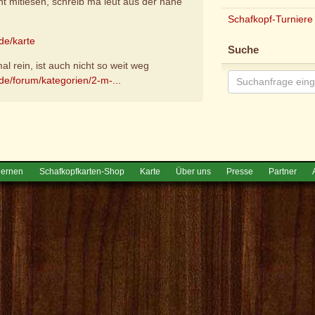
ht mitlesen, schreib ma leut aus der nähe
Schafkopf-Turniere
de/karte
Suche
l rein, ist auch nicht so weit weg
de/forum/kategorien/2-m-...
e
lernen
Schafkopfkarten-Shop
Karte
Über uns
Presse
Partner