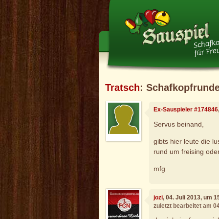
Tratsch
: Schafkopfrund
Ex-Sauspieler #174846
Servus beinand,
gibts hier leute die
rund um freising ode
mfg
jozi
, 04. Juli 2013, um 1
zuletzt bearbeitet am 0