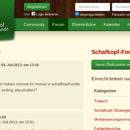
Spielername
Passwort
Registrieren
oder
Login aktivieren
Passwort ve
eingeloggt bleiben
Community
Forum
Ehrentribüne
Kalender
H
e
Schafkopf-Fo
neue Diskussion er
, 04. Juli 2013, um 13:16
Einschränken n
 lust haben einmal im monat a schafkopfrunde
r erding abzuhalten?
Kategorien
Tratsch
Schafkopf-Strategi
5:00
Verbesserungsvors
4. Juli 2013, um 15:01
Fehlerberichte