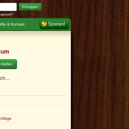
Einloggen
rgessen?
Spielen!
ilfe & Kontakt
rum
stellen
ach…
e
chläge