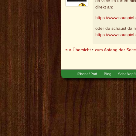
da viele im forum nic
direkt an:
https://www.sauspiel.
oder du schaust da ma
https://www.sauspiel.
zur Übersicht
•
zum Anfang der Seit
iPhone/iPad
Blog
Schafkopf 