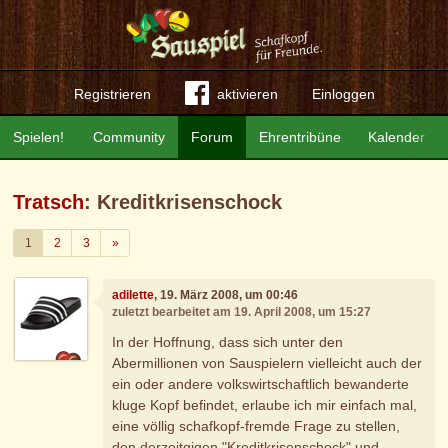
Registrieren
aktivieren
Einloggen
Spielen!
Community
Forum
Ehrentribüne
Kalender
Tratsch
: Kreditkrisenschock
Weiter
1
2
3
»
adilette
, 19. März 2008, um 00:46
zuletzt bearbeitet am 19. April 2008, um 15:27
In der Hoffnung, dass sich unter den
Abermillionen von Sauspielern vielleicht auch der
ein oder andere volkswirtschaftlich bewanderte
kluge Kopf befindet, erlaube ich mir einfach mal,
eine völlig schafkopf-fremde Frage zu stellen,
den derzeitgigen "Kreditkrisenschock" und