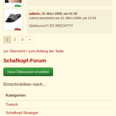
adilette
, 19. März 2008, um 01:38
zuletzt bearbeitet am 21. März 2008, um 11:54
Sideburns!!! ES REICHT!!!!
Weiter
1
2
3
»
zur Übersicht
•
zum Anfang der Seite
Schafkopf-Forum
neue Diskussion erstellen
Einschränken nach…
Kategorien
Tratsch
Schafkopf-Strategie