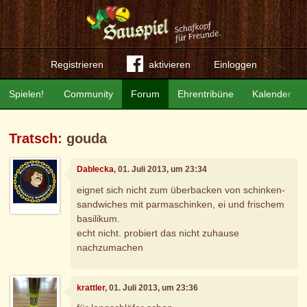
Registrieren
aktivieren
Einloggen
Spielen!
Community
Forum
Ehrentribüne
Kalender
Tratsch
: gouda
Dablecka
, 01. Juli 2013, um 23:34
eignet sich nicht zum überbacken von schinken-
sandwiches mit parmaschinken, ei und frischem
basilikum.
echt nicht. probiert das nicht zuhause
nachzumachen
krattler
, 01. Juli 2013, um 23:36