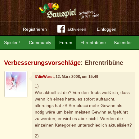
Registrieren
aktivieren
Einloggen
Spielen!
Community
Forum
Ehrentribüne
Kalender
Verbesserungsvorschläge
: Ehrentribüne
I7dieWurst
, 12. März 2008, um 15:49
1)
Wie aktuell ist die? Von den Touts weiß ich, dass
wenn ich eines hatte, es sofort auftaucht,
allerdings hat zB Bertolucci mehr Gewinn als
nötig wäre um beim meisten Gewinn aufgeführt
zu werden, er wird es aber nicht. Werden die
einzelnen Kategorien unterschiedlich aktualisiert?
2)