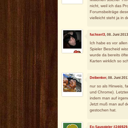
nicht, weil ich das P
Forumsbeiträge desw
vielleicht steht ja in
fuchserl3
, 08. Juni 201
Ich habe es vor allen
Spieler Bescheid wis
wurde da bereits öft
Karten wirklich so s
Deibenker
, 08. Juni 20
nur so als Hinweis, f
und Chrome). Letzter
indem man auf irgend
Jetzt muß man auf de
gestochen hat.
Ex-Sauspieler #246929