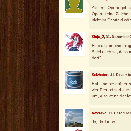
Also mit Opera gehts
Opera keine Zeichen 
nicht im Chatfeld wä
Sinja_Z
, 31. Dezember 
Eine allgemeine Frage
Spiel auch so, dass
darf?
Soizhaferl
, 31. Dezemb
Hab i no nie drüber n
vier Freund verbiete
um, also wenn der letz
faxefaxe
, 31. Dezembe
Ja, darf man