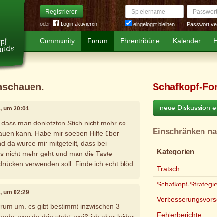
Spielername
Passwort
Registrieren
oder
Login aktivieren
Passwort ve
eingeloggt bleiben
Community
Forum
Ehrentribüne
Kalender
H
anschauen.
Schafkopf-Fo
neue Diskussion er
3, um 20:01
, dass man denletzten Stich nicht mehr so
Einschränken n
auen kann. Habe mir soeben Hilfe über
d da wurde mir mitgeteilt, dass bei
Kategorien
s nicht mehr geht und man die Taste
drücken verwenden soll. Finde ich echt blöd.
Tratsch
Schafkopf-Strategi
3, um 02:29
Verbesserungsvors
rum um. es gibt bestimmt inzwischen 3
Fehlerberichte
eads. was da drin steht, weiß ich aber leider