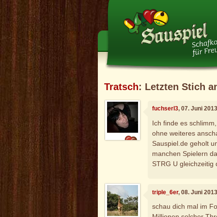
Tratsch
: Letzten Stich 
fuchserl3
, 07. Juni 201
Ich finde es schlimm
ohne weiteres ansch
Sauspiel.de geholt un
manchen Spielern da
STRG U gleichzeitig 
triple_6er
, 08. Juni 201
schau dich mal im Fo
Millionen solcher Thr