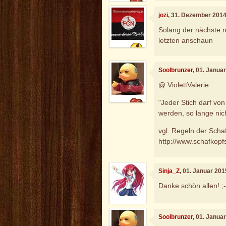
jozi
, 31. Dezember 2014
Solang der nächste n
letzten anschaun
Soolbrunzer
, 01. Janua
@ ViolettValerie:
"Jeder Stich darf vo
werden, so lange nich
vgl. Regeln der Schaf
http://www.schafkopf
Sinja_Z
, 01. Januar 20
Danke schön allen! ;-
Soolbrunzer
, 01. Janua