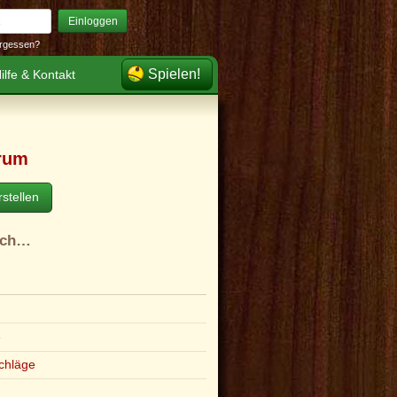
Einloggen
rgessen?
Spielen!
ilfe & Kontakt
rum
stellen
ach…
e
chläge