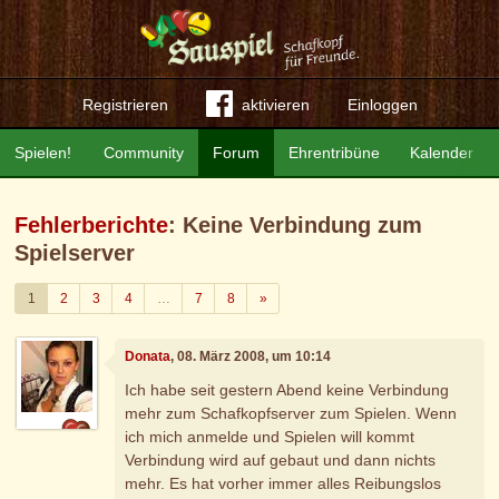
Registrieren
aktivieren
Einloggen
Spielen!
Community
Forum
Ehrentribüne
Kalender
Fehlerberichte
: Keine Verbindung zum
Spielserver
Weiter
1
2
3
4
…
7
8
»
Donata
, 08. März 2008, um 10:14
Ich habe seit gestern Abend keine Verbindung
mehr zum Schafkopfserver zum Spielen. Wenn
ich mich anmelde und Spielen will kommt
Verbindung wird auf gebaut und dann nichts
mehr. Es hat vorher immer alles Reibungslos