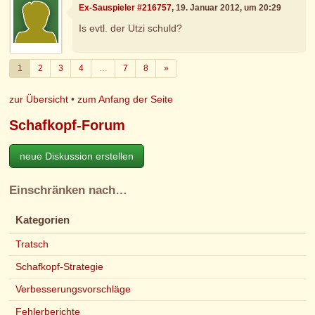
Ex-Sauspieler #216757
, 19. Januar 2012, um 20:29
Is evtl. der Utzi schuld?
Weiter
1
2
3
4
…
7
8
»
zur Übersicht
•
zum Anfang der Seite
Schafkopf-Forum
neue Diskussion erstellen
Einschränken nach…
Kategorien
Tratsch
Schafkopf-Strategie
Verbesserungsvorschläge
Fehlerberichte