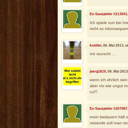
Ex-Sauspieler #213041
Ich spiele nun bei In
nicht so inkonsequen
krattler
, 06. Mai 2013, 
mir wurscht ....
joerg1810
, 06. Mai 201
wenn ich ehrlich sein 
aber nix wie ungut m
cu!!!
Ex-Sauspieler #207087
mein bedauern hält s
reisende soll man nic