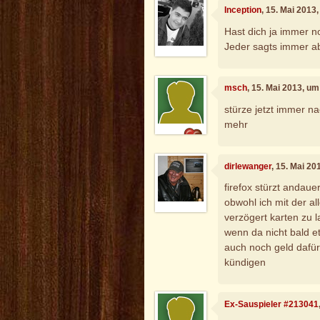
Inception
, 15. Mai 2013
Hast dich ja immer no
Jeder sagts immer ab
msch
, 15. Mai 2013, u
stürze jetzt immer n
mehr
dirlewanger
, 15. Mai 2
firefox stürzt andau
obwohl ich mit der al
verzögert karten zu 
wenn da nicht bald e
auch noch geld dafür
kündigen
Ex-Sauspieler #213041