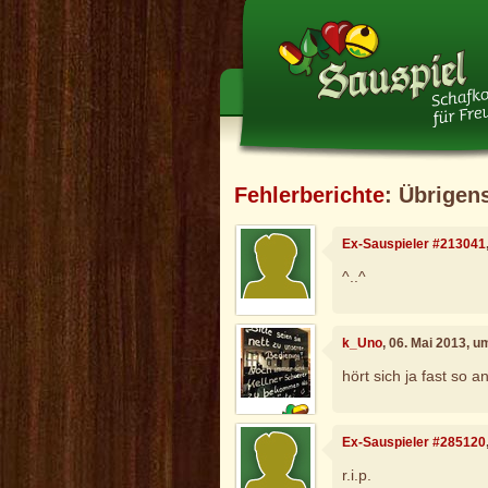
Fehlerberichte
: Übrigen
Ex-Sauspieler #213041
^..^
k_Uno
, 06. Mai 2013, u
hört sich ja fast so a
Ex-Sauspieler #285120
r.i.p.