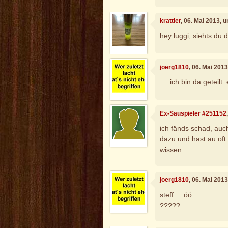
krattler
, 06. Mai 2013, 
hey luggi, siehts du 
joerg1810
, 06. Mai 201
.... ich bin da geteilt
Ex-Sauspieler #251152
ich fänds schad, auc
dazu und hast au oft 
wissen.
joerg1810
, 06. Mai 201
steff.....öö
?????