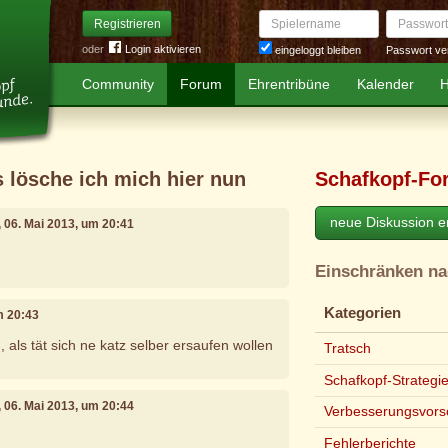
Spielername
Passwort
Registrieren
oder
Login aktivieren
Passwort ve
eingeloggt bleiben
Community
Forum
Ehrentribüne
Kalender
H
s lösche ich mich hier nun
Schafkopf-Fo
neue Diskussion er
, 06. Mai 2013, um 20:41
Einschränken n
Kategorien
m 20:43
n, als tät sich ne katz selber ersaufen wollen
Tratsch
Schafkopf-Strategi
, 06. Mai 2013, um 20:44
Verbesserungsvors
Fehlerberichte