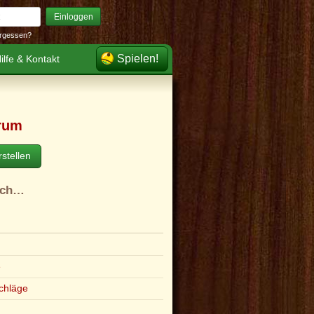
Einloggen
rgessen?
Spielen!
ilfe & Kontakt
rum
stellen
ach…
e
chläge