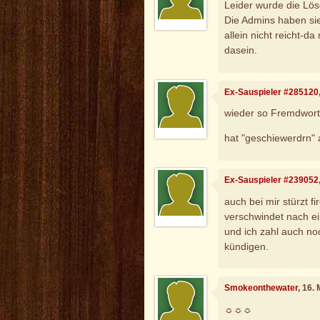
Leider wurde die Lös
Die Admins haben sie
allein nicht reicht-d
dasein.
Ex-Sauspieler #285120
wieder so Fremdwort
hat "geschiewerdrn" a
Ex-Sauspieler #239052
auch bei mir stürzt f
verschwindet nach e
und ich zahl auch no
kündigen.
Smokeonthewater
, 16.
☼☼☼