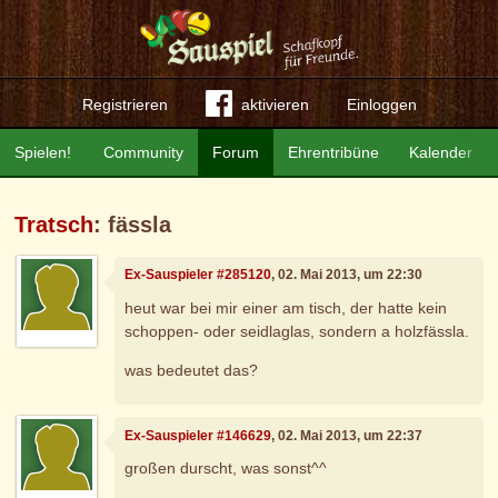
Registrieren
aktivieren
Einloggen
Spielen!
Community
Forum
Ehrentribüne
Kalender
Tratsch
: fässla
Ex-Sauspieler #285120
, 02. Mai 2013, um 22:30
heut war bei mir einer am tisch, der hatte kein
schoppen- oder seidlaglas, sondern a holzfässla.
was bedeutet das?
Ex-Sauspieler #146629
, 02. Mai 2013, um 22:37
großen durscht, was sonst^^