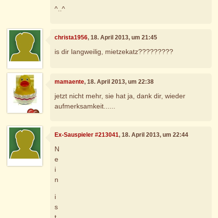
^..^
christa1956
, 18. April 2013, um 21:45
is dir langweilig, mietzekatz?????????
mamaente
, 18. April 2013, um 22:38
jetzt nicht mehr, sie hat ja, dank dir, wieder
aufmerksamkeit......
Ex-Sauspieler #213041
, 18. April 2013, um 22:44
N
e
i
n
i
s
t