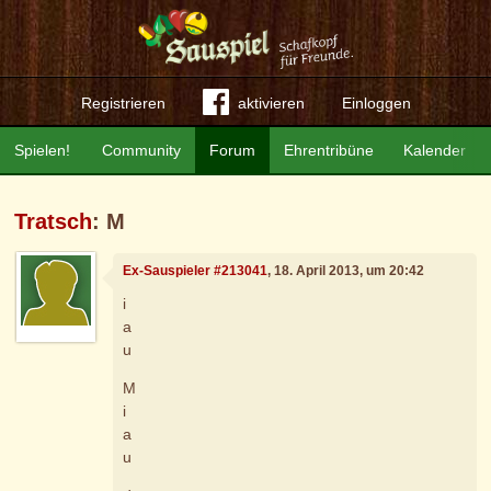
Registrieren
aktivieren
Einloggen
Spielen!
Community
Forum
Ehrentribüne
Kalender
Tratsch
: M
Ex-Sauspieler #213041
, 18. April 2013, um 20:42
i
a
u
M
i
a
u