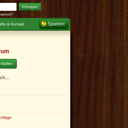
Einloggen
rgessen?
Spielen!
ilfe & Kontakt
rum
stellen
ach…
e
chläge