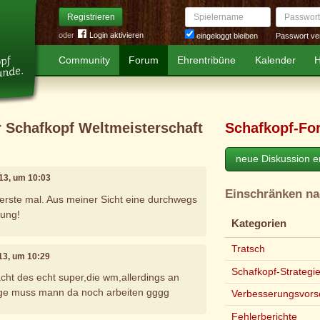
Spielername
Passwort
Registrieren
oder
Login aktivieren
Passwort ve
eingeloggt bleiben
Community
Forum
Ehrentribüne
Kalender
H
r Schafkopf Weltmeisterschaft
Schafkopf-Fo
neue Diskussion er
013, um 10:03
Einschränken n
erste mal. Aus meiner Sicht eine durchwegs
tung!
Kategorien
Tratsch
013, um 10:29
Schafkopf-Strategi
acht des echt super,die wm,allerdings an
ge muss mann da noch arbeiten gggg
Verbesserungsvors
Fehlerberichte