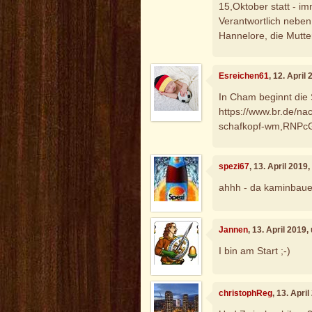
15,Oktober statt - i
Verantwortlich nebe
Hannelore, die Mutter
Esreichen61
, 12. April
In Cham beginnt die
https://www.br.de/nac
schafkopf-wm,RNPc
spezi67
, 13. April 2019
ahhh - da kaminbauer 
Jannen
, 13. April 2019
I bin am Start ;-)
christophReg
, 13. Apri