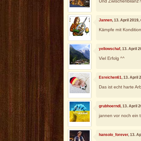
Und Zwischenbilanz
Jannen
, 13. April 2019
Kämpfe mit Konditio
yellowschaf
, 13. April
Viel Erfolg ^^
Esreichen61
, 13. April
Das ist echt harte Ar
grubhoerndl
, 13. April
jannen vor noch ein to
hansolo_forever
, 13. A