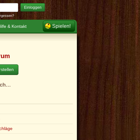
Einloggen
rgessen?
Spielen!
ilfe & Kontakt
rum
stellen
ach…
e
chläge