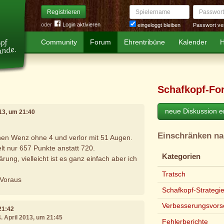
Spielername
Passwort
Registrieren
oder
Login aktivieren
Passwort ve
eingeloggt bleiben
Community
Forum
Ehrentribüne
Kalender
H
Schafkopf-Fo
neue Diskussion er
013, um 21:40
Einschränken n
einen Wenz ohne 4 und verlor mit 51 Augen.
lt nur 657 Punkte anstatt 720.
Kategorien
rung, vielleicht ist es ganz einfach aber ich
Tratsch
 Voraus
Schafkopf-Strategi
Verbesserungsvors
 21:42
4. April 2013, um 21:45
Fehlerberichte