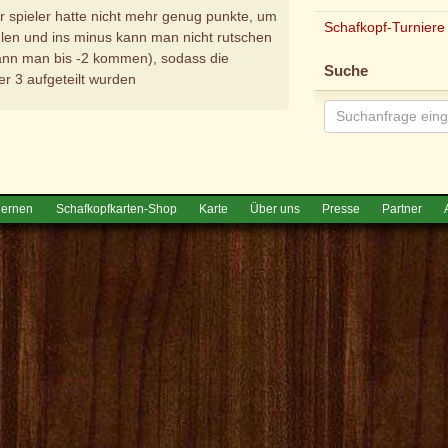
er spieler hatte nicht mehr genug punkte, um
Schafkopf-Turniere
len und ins minus kann man nicht rutschen
n man bis -2 kommen), sodass die
Suche
er 3 aufgeteilt wurden
e
lernen
Schafkopfkarten-Shop
Karte
Über uns
Presse
Partner