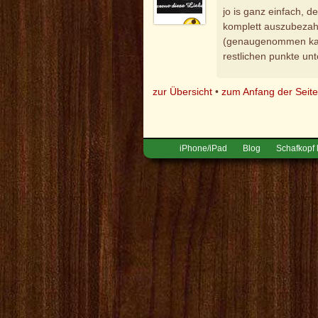
jo is ganz einfach, d
komplett auszubezah
(genaugenommen kan
restlichen punkte unt
zur Übersicht
•
zum Anfang der Seit
iPhone/iPad
Blog
Schafkopf 