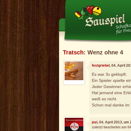
Tratsch
: Wenz ohne 4
festgriebel
, 04. April 2
Es war 3x geklopft.
Ein Spieler spielte 
Jeder Gewinner erhie
Hat jemand eine Erklä
weiß es nicht.
Schon mal danke im
jozi
, 04. April 2013, um
zuletzt bearbeitet am 0