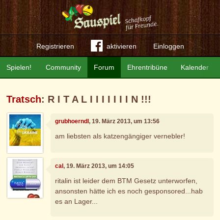
Registrieren
aktivieren
Einloggen
Spielen!
Community
Forum
Ehrentribüne
Kalender
Tratsch
: R I T A L I I I I I I I N !!!
grubhoerndl
, 19. März 2013, um 13:56
am liebsten als katzengängiger vernebler!
cal
, 19. März 2013, um 14:05
ritalin ist leider dem BTM Gesetz unterworfen,
ansonsten hätte ich es noch gesponsored...hab
es an Lager...