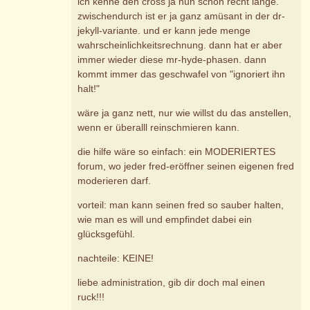
ich kenne den cross ja nun schon recht lange.
zwischendurch ist er ja ganz amüsant in der dr-
jekyll-variante. und er kann jede menge
wahrscheinlichkeitsrechnung. dann hat er aber
immer wieder diese mr-hyde-phasen. dann
kommt immer das geschwafel von "ignoriert ihn
halt!"
wäre ja ganz nett, nur wie willst du das anstellen,
wenn er überalll reinschmieren kann.
die hilfe wäre so einfach: ein MODERIERTES
forum, wo jeder fred-eröffner seinen eigenen fred
moderieren darf.
vorteil: man kann seinen fred so sauber halten,
wie man es will und empfindet dabei ein
glücksgefühl.
nachteile: KEINE!
liebe administration, gib dir doch mal einen
ruck!!!