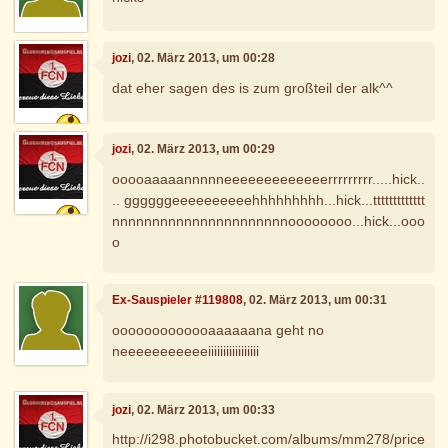
jozi
, 02. März 2013, um 00:28
dat eher sagen des is zum großteil der alk^^
jozi
, 02. März 2013, um 00:29
ooooaaaaannnnneeeeeeeeeeeeerrrrrrrrr.....hick..
.. ggggggeeeeeeeeeehhhhhhhhh...hick...ttttttttttttt
nnnnnnnnnnnnnnnnnnnnnnoooooooo...hick...ooo
o
Ex-Sauspieler #119808
, 02. März 2013, um 00:31
ooooooooooooaaaaaana geht no
neeeeeeeeeeeiiiiiiiiiiiiiiiii
jozi
, 02. März 2013, um 00:33
http://i298.photobucket.com/albums/mm278/price